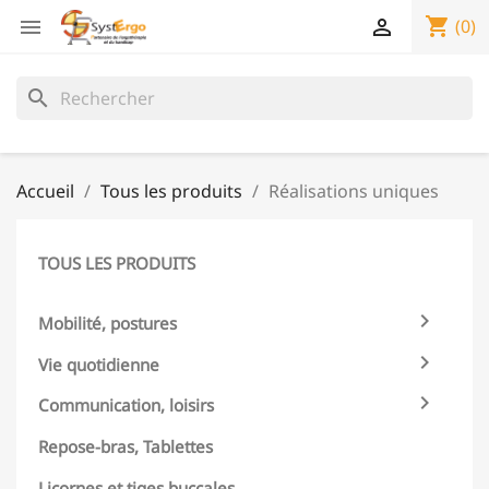
shopping_cart


(0)
search
Accueil
Tous les produits
Réalisations uniques
TOUS LES PRODUITS

Mobilité, postures

Vie quotidienne

Communication, loisirs
Repose-bras, Tablettes
Licornes et tiges buccales