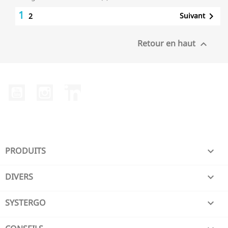
1

Suivant
2
Retour en haut

YouTube
Instagram
LinkedIn
PRODUITS

DIVERS

SYSTERGO
