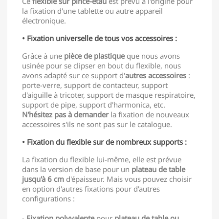
Ce
flexible sur pince-étau
est prévu à l'origine pour
la fixation d'une tablette ou autre appareil
électronique.
• Fixation universelle de tous vos accessoires :
Grâce à une
pièce de plastique
que nous avons
usinée pour se clipser en bout du flexible, nous
avons adapté sur ce support d'
autres accessoires
:
porte-verre, support de contacteur, support
d'aiguille à tricoter, support de masque respiratoire,
support de pipe, support d'harmonica, etc.
N'hésitez pas à demander
la fixation de nouveaux
accessoires s'ils ne sont pas sur le catalogue.
• Fixation du flexible sur de nombreux supports :
La fixation du flexible lui-même, elle est prévue
dans la version de base pour un
plateau de table
jusqu'à 6 cm
d'épaisseur. Mais vous pouvez choisir
en option d'autres fixations pour d'autres
configurations :
-
Fixation polyvalente
pour
plateau de table ou