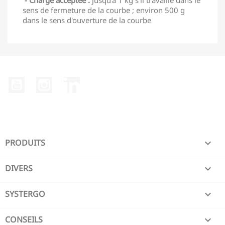
- Charge acceptée :
jusqu'à 1 kg s'il travaille dans le
sens de fermeture de la courbe ; environ 500 g
dans le sens d'ouverture de la courbe
YouTube
Instagram
LinkedIn
PRODUITS

DIVERS

SYSTERGO

CONSEILS
