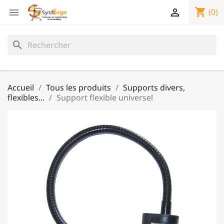
shopping_cart


(0)
search
Accueil
Tous les produits
Supports divers,
flexibles...
Support flexible universel