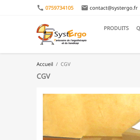
call
email
0759734105
contact@systergo.fr
PRODUITS
Q
Accueil
CGV
CGV