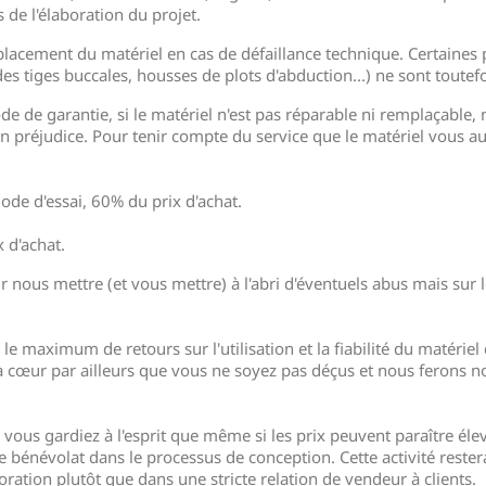
 de l'élaboration du projet.
placement du matériel en cas de défaillance technique. Certaines
 tiges buccales, housses de plots d'abduction...) ne sont toutefo
ode de garantie, si le matériel n'est pas réparable ni remplaçab
un préjudice. Pour tenir compte du service que le matériel vous a
ode d'essai, 60% du prix d'achat.
 d'achat.
ur nous mettre (et vous mettre) à l'abri d'éventuels abus mais sur 
le maximum de retours sur l'utilisation et la fiabilité du matérie
 à cœur par ailleurs que vous ne soyez pas déçus et nous ferons no
s gardiez à l'esprit que même si les prix peuvent paraître élevés
e bénévolat dans le processus de conception. Cette activité reste
ration plutôt que dans une stricte relation de vendeur à clients.