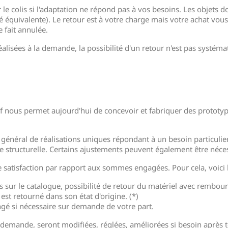
le colis si l'adaptation ne répond pas à vos besoins. Les objets d
é équivalente). Le retour est à votre charge mais votre achat vous
e fait annulée.
éalisées à la demande, la possibilité d'un retour n'est pas systém
f nous permet aujourd'hui de concevoir et fabriquer des prototyp
énéral de réalisations uniques répondant à un besoin particulier, e
e structurelle. Certains ajustements peuvent également être néces
e satisfaction par rapport aux sommes engagées. Pour cela, voici l
ts sur le catalogue, possibilité de retour du matériel avec rembou
il est retourné dans son état d'origine. (*)
ongé si nécessaire sur demande de votre part.
a demande, seront modifiées, réglées, améliorées si besoin après 