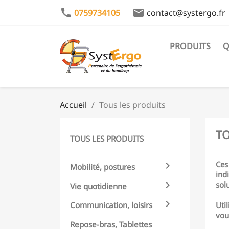
call
email
0759734105
contact@systergo.fr
PRODUITS
Q
Accueil
Tous les produits
TO
TOUS LES PRODUITS
Ces

Mobilité, postures
ind

sol
Vie quotidienne

Uti
Communication, loisirs
vou
Repose-bras, Tablettes