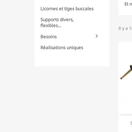
Et 
Licornes et tiges buccales
Supports divers,
flexibles...
Il y a 

Besoins
Réalisations uniques