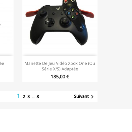
ée
Manette De Jeu Vidéo Xbox One (ou
Série X/S) Adaptée
185,00 €
1

Suivant
2
3
…
8