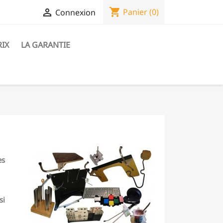
shopping_cart

Panier
(0)
Connexion
RIX
LA GARANTIE
es
si