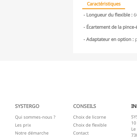
Caractéristiques
- Longueur du flexible :
6
- Écartement de la pince-é
- Adaptateur en option :
p
SYSTERGO
CONSEILS
I
SY
Qui sommes-nous ?
Choix de licorne
10
Les prix
Choix de flexible
Le
Notre démarche
Contact
73