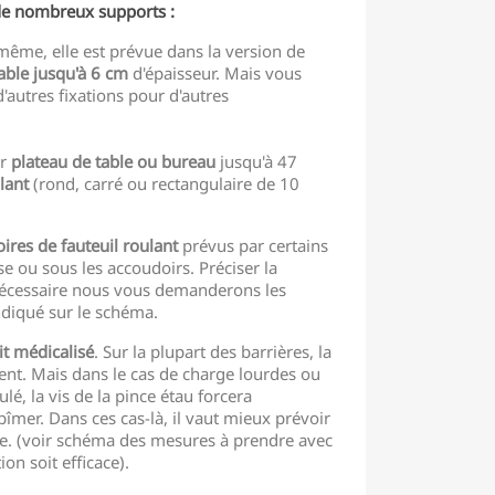
 de nombreux supports :
i-même, elle est prévue dans la version de
able jusqu'à 6 cm
d'épaisseur. Mais vous
'autres fixations pour d'autres
r
plateau de table ou bureau
jusqu'à 47
lant
(rond, carré ou rectangulaire de 10
oires de fauteuil roulant
prévus par certains
ise ou sous les accoudoirs. Préciser la
 nécessaire nous vous demanderons les
diqué sur le schéma.
it médicalisé
. Sur la plupart des barrières, la
ient. Mais dans le cas de charge lourdes ou
lé, la vis de la pince étau forcera
bîmer. Dans ces cas-là, il vaut mieux prévoir
e. (voir schéma des mesures à prendre avec
ion soit efficace).