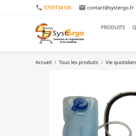
call
email
0759734105
contact@systergo.fr
PRODUITS
Q
Accueil
Tous les produits
Vie quotidie