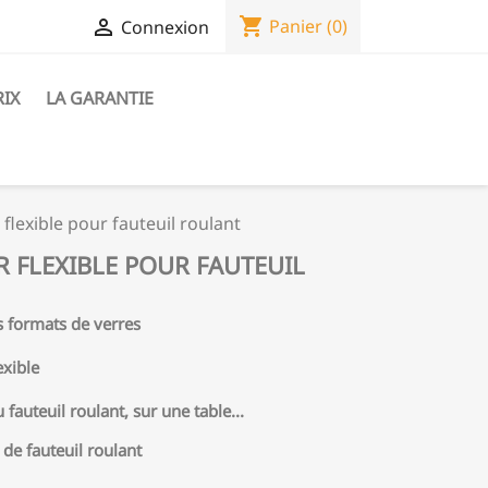
shopping_cart

Panier
(0)
Connexion
RIX
LA GARANTIE
flexible pour fauteuil roulant
 FLEXIBLE POUR FAUTEUIL
s formats de verres
exible
u fauteuil roulant, sur une table...
 de fauteuil roulant