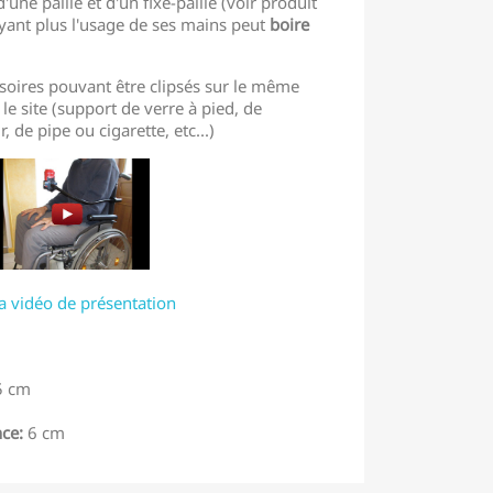
 d'une paille et d'un fixe-paille (voir produit
yant plus l'usage de ses mains peut
boire
soires pouvant être clipsés sur le même
le site (support de verre à pied, de
 de pipe ou cigarette, etc...)
la vidéo de présentation
 cm
nce:
6 cm