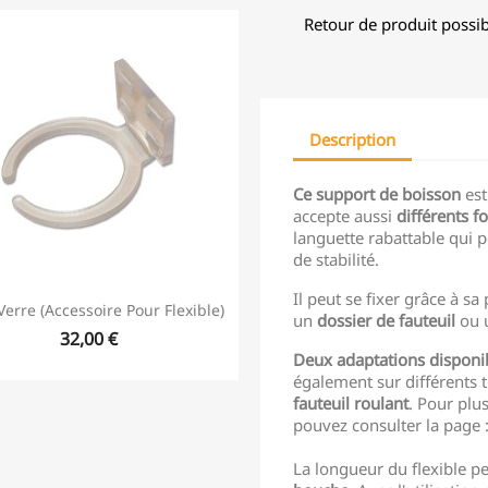
Retour de produit possib
Description
Ce support de boisson
est
accepte aussi
différents f
languette rabattable qui p
de stabilité.
Il peut se fixer grâce à s
Verre (accessoire Pour Flexible)
un
dossier de fauteuil
ou 
32,00 €
Deux adaptations disponi
également sur différents t
fauteuil roulant
. Pour plu
pouvez consulter la page 
La longueur du flexible p