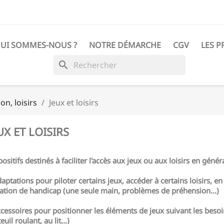
UI SOMMES-NOUS ?
NOTRE DÉMARCHE
CGV
LES P
search
n, loisirs
Jeux et loisirs
UX ET LOISIRS
ositifs destinés à faciliter l'accès aux jeux ou aux loisirs en généra
daptations pour piloter certains jeux, accéder à certains loisirs, en
uation de handicap (une seule main, problèmes de préhension...)
ccessoires pour positionner les éléments de jeux suivant les besoi
euil roulant, au lit...)