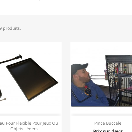
39 produits.
au Pour Flexible Pour Jeux Ou
Pince Buccale
Objets Légers
Prix sur devis