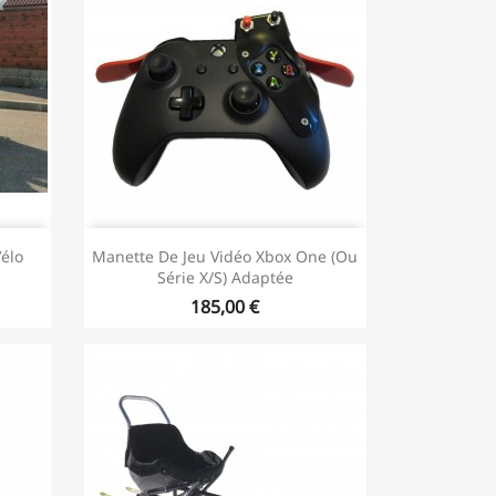
élo
Manette De Jeu Vidéo Xbox One (ou
Série X/S) Adaptée
185,00 €