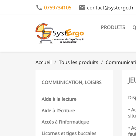
call
email
0759734105
contact@systergo.fr
PRODUITS
Q
Accueil
Tous les produits
Communicatio
JE
COMMUNICATION, LOISIRS
Disp
Aide à la lecture
• A
Aide à l'écriture
sit
Accès à l'informatique
• A
Licornes et tiges buccales
faut