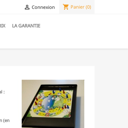
shopping_cart

Panier
(0)
Connexion
RIX
LA GARANTIE
l :
n (en