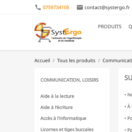
call
email
0759734105
contact@systergo.fr
PRODUITS
Q
Accueil
Tous les produits
Communicatio
SU
COMMUNICATION, LOISIRS
• N
Aide à la lecture
• À 
Aide à l'écriture
• P
Accès à l'informatique
Licornes et tiges buccales
• P