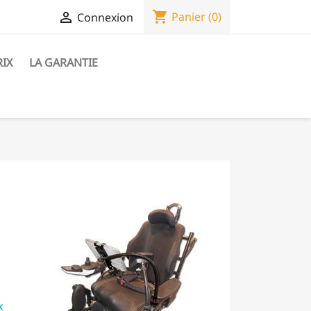
shopping_cart

Panier
(0)
Connexion
RIX
LA GARANTIE
x