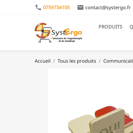
call
email
0759734105
contact@systergo.fr
PRODUITS
Q
Accueil
Tous les produits
Communicatio