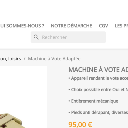
UI SOMMES-NOUS ?
NOTRE DÉMARCHE
CGV
LES P
search
n, loisirs
Machine à Vote Adaptée
MACHINE À VOTE A
• Appareil rendant le vote acc
• Choix possible entre Oui et 
• Entièrement mécanique
• Pieds anti dérapant, diverses
95,00 €