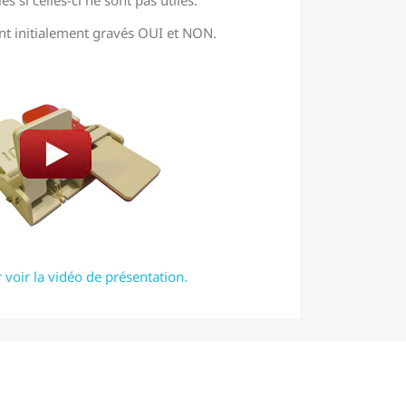
 si celles-ci ne sont pas utiles.
t initialement gravés OUI et NON.
 voir la vidéo de présentation.