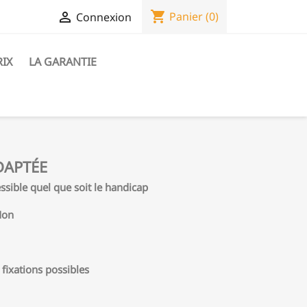
shopping_cart

Panier
(0)
Connexion
RIX
LA GARANTIE
DAPTÉE
essible quel que soit le handicap
Non
 fixations possibles