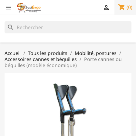
shopping_cart


(0)
search
Accueil
Tous les produits
Mobilité, postures
Accessoires cannes et béquilles
Porte cannes ou
béquilles (modèle économique)