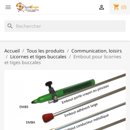
shopping_cart


(0)
search
Accueil
Tous les produits
Communication, loisirs
Licornes et tiges buccales
Embout pour licornes
et tiges buccales