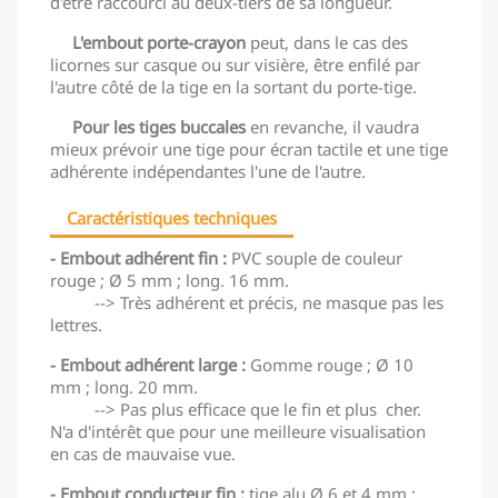
d'être raccourci au deux-tiers de sa longueur.
L'embout porte-crayon
peut, dans le cas des
licornes sur casque ou sur visière, être enfilé par
l'autre côté de la tige en la sortant du porte-tige.
Pour les tiges buccales
en revanche, il vaudra
mieux prévoir une tige pour écran tactile et une tige
adhérente indépendantes l'une de l'autre.
Caractéristiques techniques
- Embout adhérent fin :
PVC souple de couleur
rouge ; Ø 5 mm ; long. 16 mm.
--> Très adhérent et précis, ne masque pas les
lettres.
- Embout adhérent large :
Gomme rouge ; Ø 10
mm ; long. 20 mm.
--> Pas plus efficace que le fin et plus cher.
N'a d'intérêt que pour une meilleure visualisation
en cas de mauvaise vue.
- Embout conducteur fin :
tige alu Ø 6 et 4 mm ;