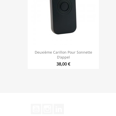
Deuxième Carillon Pour Sonnette
D'appel
38,00 €
YouTube
Instagram
LinkedIn