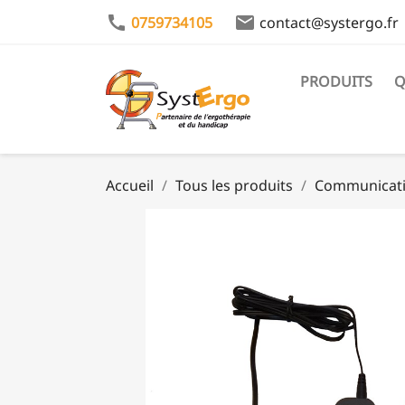
call
email
0759734105
contact@systergo.fr
PRODUITS
Q
Accueil
Tous les produits
Communicatio