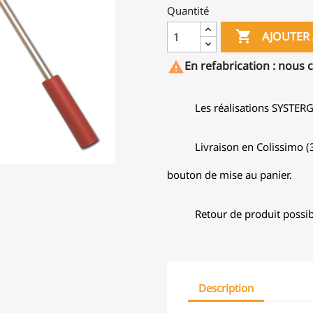
Quantité

AJOUTER 
En refabrication : nous 

Les réalisations SYSTER
Livraison en Colissimo (3
bouton de mise au panier.
Retour de produit possib
Description