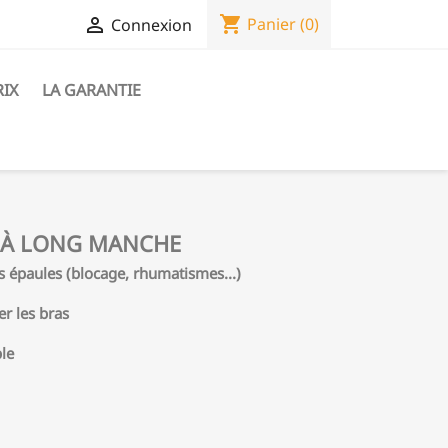
shopping_cart

Panier
(0)
Connexion
RIX
LA GARANTIE
 À LONG MANCHE
s épaules (blocage, rhumatismes...)
er les bras
ble