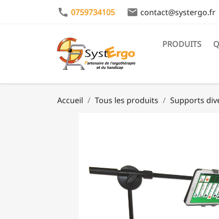
call
email
0759734105
contact@systergo.fr
PRODUITS
Q
Accueil
Tous les produits
Supports diver