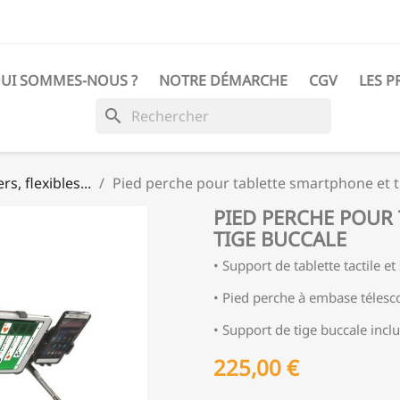
UI SOMMES-NOUS ?
NOTRE DÉMARCHE
CGV
LES P
search
s, flexibles...
Pied perche pour tablette smartphone et t
PIED PERCHE POUR
TIGE BUCCALE
• Support de tablette tactile e
• Pied perche à embase télesco
• Support de tige buccale incl
225,00 €