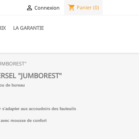
shopping_cart

Panier
(0)
Connexion
RIX
LA GARANTIE
"JUMBOREST"
ERSEL "JUMBOREST"
e ou de bureau
 s'adapter aux accoudoirs des fauteuils
u avec mousse de confort