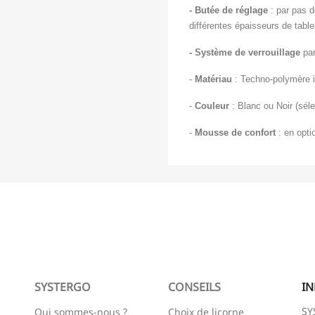
- Butée de réglage
: par pas d
différentes épaisseurs de table
- Système de verrouillage
par
-
Matériau
: Techno-polymère i
-
Couleur
: Blanc ou Noir (sél
-
Mousse de confort
: en opti
SYSTERGO
CONSEILS
I
SY
Qui sommes-nous ?
Choix de licorne