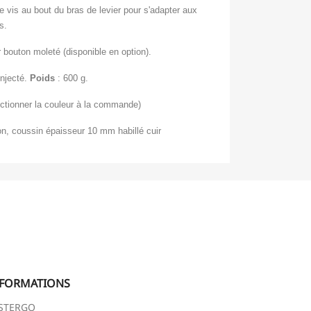
e vis au bout du bras de levier pour s'adapter aux
s.
 bouton moleté (disponible en option).
njecté.
Poids
: 600 g.
ectionner la couleur à la commande)
on, coussin épaisseur 10 mm habillé cuir
NFORMATIONS
STERGO