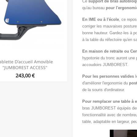
Ce
support de bras autobloq
qu'au bureau
pour l'ergonomi
En IME ou à l'école
, ce rep
corriger les mauvaises posture
bonne hauteur. Gardez-les à po
à la table du réfectoire qu'en sa
En maison de retraite ou Cen
hypotonie du tronc auront une p
ablette D'accueil Amovible
accoudoirs JUMBOREST.
"JUMBOREST ACCESS"
243,00 €
Pour les personnes valides
l
d'améliorer l'ergonomie du
post
de la souris d'ordinateur.
Pour remplacer une table à 
bras JUMBOREST équipés des é
fonctionnalité avec de nombreux
table, adaptable en largeur, pe