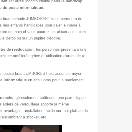
uant
est aussi incontournable
dans le handicap
e du poste informatique
.
ose-bras nomade JUMBOREST vous permettra de
s des enfants handicapés pour caler le coude à
rtée de main et vous pourrez les placer aussi bien
lle d'ergo ou sur un pupitre d'écolier.
tre de rééducation
, les personnes présentant une
osture améliorée grâce à l'utilisation d'un ou deux
e repose-bras JUMBOREST est aussi un moyen
e informatique
en appui-bras pour le maniement
encoche
, généralement coûteuse, une paire d'appui
triers de verrouillage apporte la même
 avantages : installation rapide sur tout plateau de
u encombrant à stocker, etc...