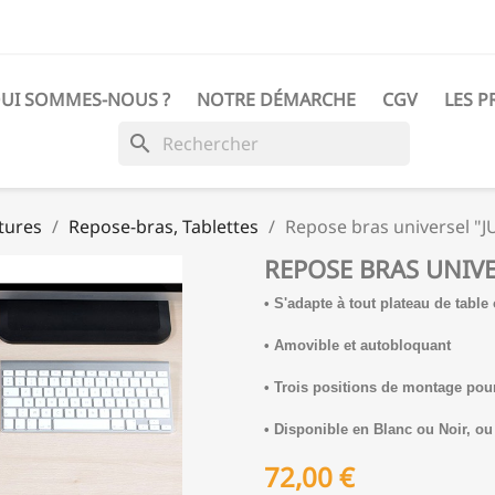
UI SOMMES-NOUS ?
NOTRE DÉMARCHE
CGV
LES P
search
tures
Repose-bras, Tablettes
Repose bras universel 
REPOSE BRAS UNIV
• S'adapte à tout plateau de tabl
• Amovible et autobloquant
• Trois positions de montage pour
• Disponible en Blanc ou Noir, o
72,00 €