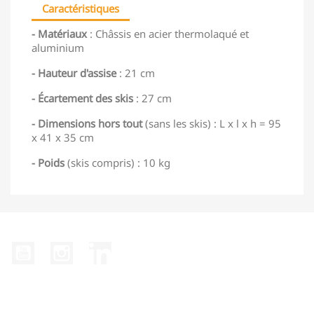
Caractéristiques
- Matériaux
: Châssis en acier thermolaqué et
aluminium
- Hauteur d'assise
: 21 cm
- Écartement des skis
: 27 cm
- Dimensions hors tout
(sans les skis) : L x l x h = 95
x 41 x 35 cm
- Poids
(skis compris) : 10 kg
YouTube
Instagram
LinkedIn