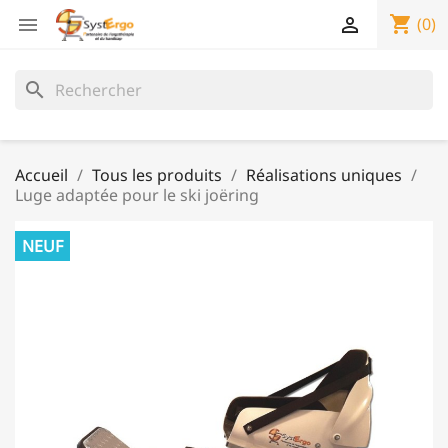
shopping_cart


(0)
search
Accueil
Tous les produits
Réalisations uniques
Luge adaptée pour le ski joëring
NEUF